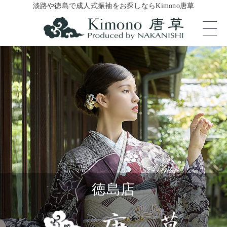
淡路や徳島で成人式振袖をお探しならKimono唐草
徳島店